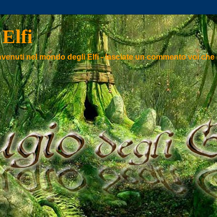
 Elfi
venuti nel mondo degli Elfi - lasciate un commento voi che entr