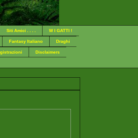
Siti Amici . . . .
W I GATTI !
Fantasy Italiano
Draghi
gistrazioni
Disclaimers