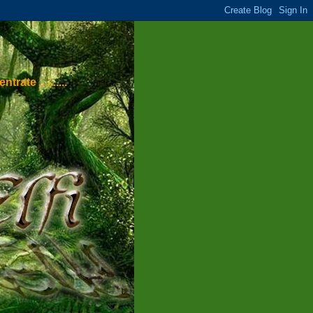
ate ..........