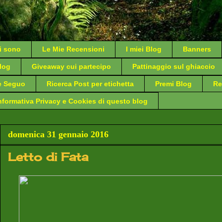
i sono
Le Mie Recensioni
I miei Blog
Banners
log
Giveaway cui partecipo
Pattinaggio sul ghiaccio
e Seguo
Ricerca Post per etichetta
Premi Blog
Re
nformativa Privacy e Cookies di questo blog
domenica 31 gennaio 2016
Letto di Fata