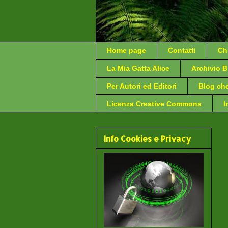
Home page
Contatti
Ch
La Mia Gatta Alice
Archivio B
Per Autori ed Editori
Blog ch
Licenza Creative Commons
I
Info Cookies e Privacy